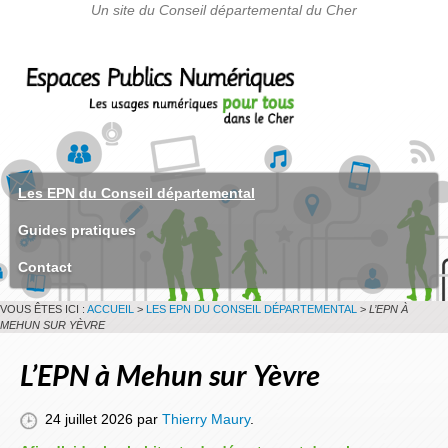
Les EPN du Conseil départemental
Guides pratiques
Contact
VOUS ÊTES ICI :
ACCUEIL
>
LES EPN DU CONSEIL DÉPARTEMENTAL
>
L’EPN À
MEHUN SUR YÈVRE
L’EPN à Mehun sur Yèvre
24 juillet 2026 par
Thierry Maury
.